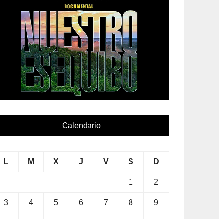
Calendario
L
M
X
J
V
S
D
1
2
3
4
5
6
7
8
9