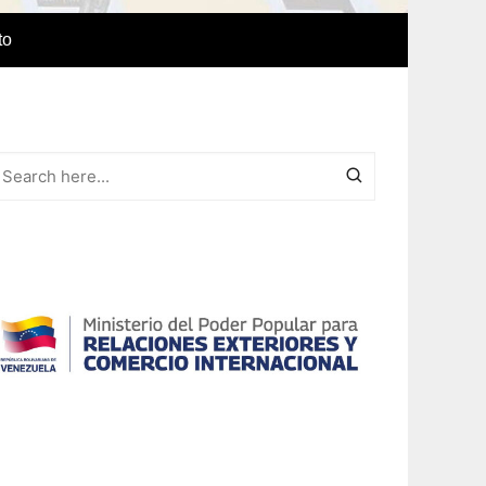
to
e Idiomas
a
r el IAEDPG
lización
ódicas del
Revista Síntesis
ncia
Colaboraciones de nuestro
cuerpo docente
Otras colaboraciones