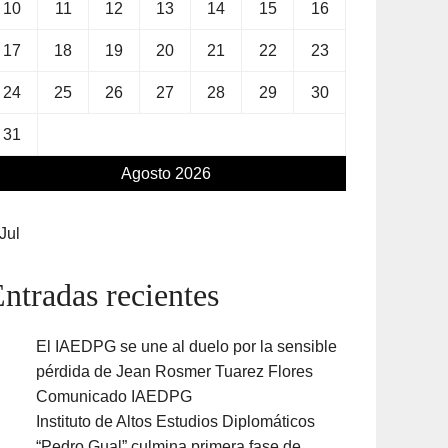
10
11
12
13
14
15
16
17
18
19
20
21
22
23
24
25
26
27
28
29
30
31
Agosto 2026
Jul
ntradas recientes
El IAEDPG se une al duelo por la sensible
pérdida de Jean Rosmer Tuarez Flores
Comunicado IAEDPG
Instituto de Altos Estudios Diplomáticos
“Pedro Gual” culmina primera fase de