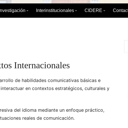
Investigación
Interinstitucionales
CIDERE
Contac
émica
División de Investigación
División de Relaciones
Sobre el CIDERE
Interinstitucionales y Extensión
ica
Boletín de Coyuntura
Postgrado
Servicio Integral d
Maestrí
Internacional
 Estudios de
Diplomados
Libros editados po
Especia
Boletín para el Debate Político
tos Internacionales
Publicaciones Peri
IAEDPG
arrollo de habilidades comunicativas básicas e
Tesis del IAEDPG
interactuar en contextos estratégicos, culturales y
Material de Refere
resiva del idioma mediante un enfoque práctico,
Enlaces de interés
ituaciones reales de comunicación.