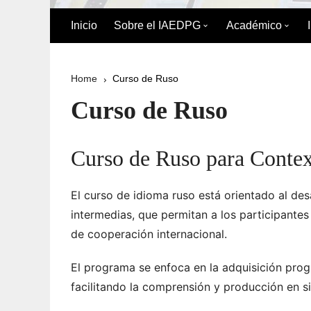
Inicio
Sobre el IAEDPG
Académico
Biografía de Pedro Gual
División Acad
Home
Curso de Ruso
Historia
Oferta Académ
Curso de Ruso
Organigrama
Reglamento de
Postgrado
Curso de Ruso para Contex
Directorio del IAEDPG
Misión y Visión
El curso de idioma ruso está orientado al des
intermedias, que permitan a los participantes 
Principios y Valores
de cooperación internacional.
Normativa Interna
El programa se enfoca en la adquisición prog
facilitando la comprensión y producción en s
Naturaleza Jurídica del
IAEDPG