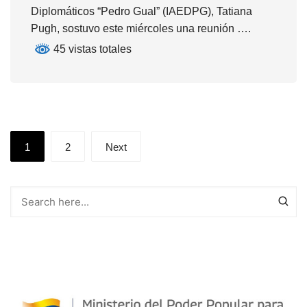
Diplomáticos “Pedro Gual” (IAEDPG), Tatiana
Pugh, sostuvo este miércoles una reunión ….
45 vistas totales
Posts
1
2
Next
pagination