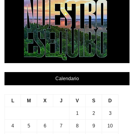
Calendario
L
M
X
J
V
S
D
1
2
3
4
5
6
7
8
9
10