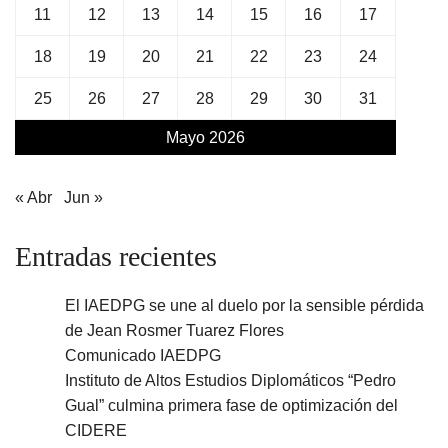
11
12
13
14
15
16
17
18
19
20
21
22
23
24
25
26
27
28
29
30
31
Mayo 2026
« Abr
Jun »
Entradas recientes
El IAEDPG se une al duelo por la sensible pérdida
de Jean Rosmer Tuarez Flores
Comunicado IAEDPG
Instituto de Altos Estudios Diplomáticos “Pedro
Gual” culmina primera fase de optimización del
CIDERE