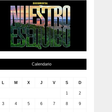
Calendario
L
M
X
J
V
S
D
1
2
3
4
5
6
7
8
9