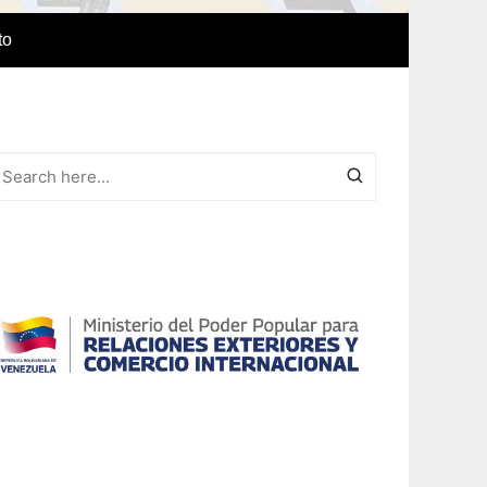
to
e Idiomas
a
r el IAEDPG
lización
ódicas del
Revista Síntesis
ncia
Colaboraciones de nuestro
cuerpo docente
Otras colaboraciones