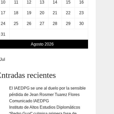
10
11
12
13
14
15
16
17
18
19
20
21
22
23
24
25
26
27
28
29
30
31
Agosto 2026
Jul
ntradas recientes
El IAEDPG se une al duelo por la sensible
pérdida de Jean Rosmer Tuarez Flores
Comunicado IAEDPG
Instituto de Altos Estudios Diplomáticos
“Pedro Gual” culmina primera fase de