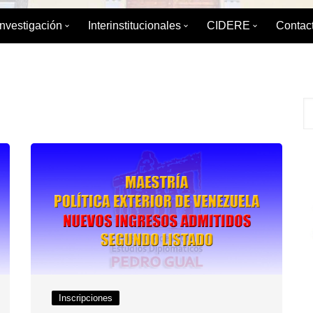
Investigación
Interinstitucionales
CIDERE
Contac
émica
División de Investigación
División de Relaciones
Sobre el CIDERE
Interinstitucionales y Extensión
ica
Boletín de Coyuntura
Postgrado
Servicio Integral d
Maestrí
Internacional
 Estudios de
Diplomados
Libros editados po
Especia
Boletín para el Debate Político
Publicaciones Peri
IAEDPG
Tesis del IAEDPG
Material de Refere
Enlaces de interés
Inscripciones