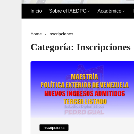
Inicio
Sobre el IAEDPG
Académico
Biografía de Pedro Gual
División Acad
Home
Inscripciones
Historia
Oferta Académ
Categoría:
Inscripciones
Organigrama
Reglamento de
Postgrado
Directorio del IAEDPG
Misión y Visión
Principios y Valores
Normativa Interna
Naturaleza Jurídica del
Inscripciones
IAEDPG