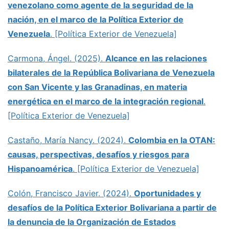
venezolano como agente de la seguridad de la
nación, en el marco de la Política Exterior de
Venezuela
. [Política Exterior de Venezuela]
Carmona, Ángel. (2025).
Alcance en las relaciones
bilaterales de la República Bolivariana de Venezuela
con San Vicente y las Granadinas, en materia
energética en el marco de la integración regional
.
[Política Exterior de Venezuela]
Castaño, María Nancy. (2024).
Colombia en la OTAN:
causas, perspectivas, desafíos y riesgos para
Hispanoamérica
. [Política Exterior de Venezuela]
Colón, Francisco Javier. (2024).
Oportunidades y
desafíos de la Política Exterior Bolivariana a partir de
la denuncia de la Organización de Estados