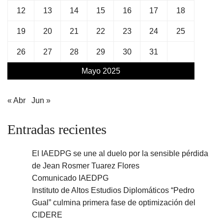
12
13
14
15
16
17
18
19
20
21
22
23
24
25
26
27
28
29
30
31
Mayo 2025
« Abr
Jun »
Entradas recientes
El IAEDPG se une al duelo por la sensible pérdida
de Jean Rosmer Tuarez Flores
Comunicado IAEDPG
Instituto de Altos Estudios Diplomáticos “Pedro
Gual” culmina primera fase de optimización del
CIDERE