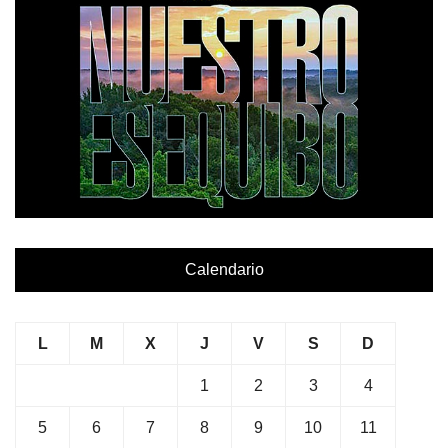
Calendario
L
M
X
J
V
S
D
1
2
3
4
5
6
7
8
9
10
11