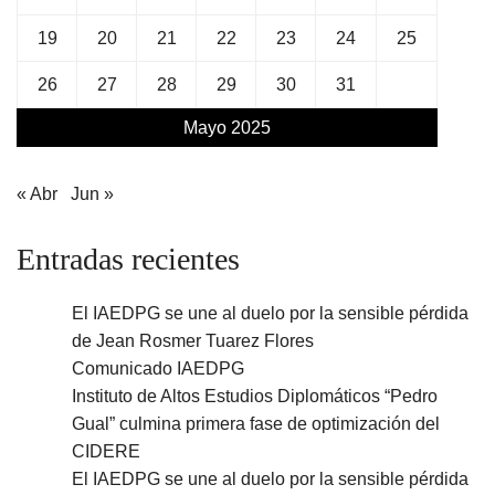
19
20
21
22
23
24
25
26
27
28
29
30
31
Mayo 2025
« Abr
Jun »
Entradas recientes
El IAEDPG se une al duelo por la sensible pérdida
de Jean Rosmer Tuarez Flores
Comunicado IAEDPG
Instituto de Altos Estudios Diplomáticos “Pedro
Gual” culmina primera fase de optimización del
CIDERE
El IAEDPG se une al duelo por la sensible pérdida