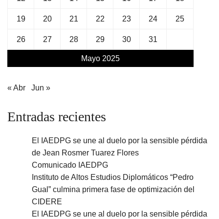
19
20
21
22
23
24
25
26
27
28
29
30
31
Mayo 2025
« Abr
Jun »
Entradas recientes
El IAEDPG se une al duelo por la sensible pérdida
de Jean Rosmer Tuarez Flores
Comunicado IAEDPG
Instituto de Altos Estudios Diplomáticos “Pedro
Gual” culmina primera fase de optimización del
CIDERE
El IAEDPG se une al duelo por la sensible pérdida