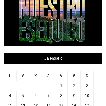
Calendario
L
M
X
J
V
S
D
1
2
3
4
5
6
7
8
9
10
11
12
13
14
15
16
17