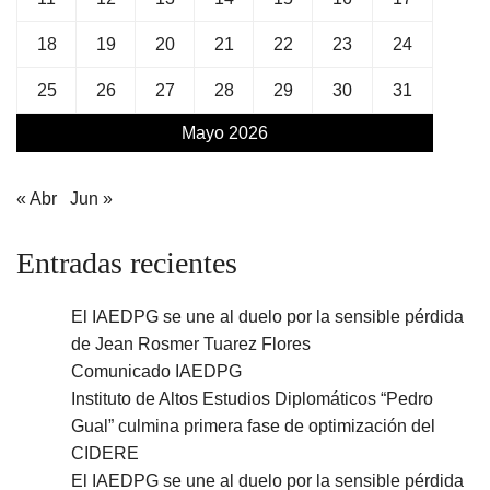
18
19
20
21
22
23
24
25
26
27
28
29
30
31
Mayo 2026
« Abr
Jun »
Entradas recientes
El IAEDPG se une al duelo por la sensible pérdida
de Jean Rosmer Tuarez Flores
Comunicado IAEDPG
Instituto de Altos Estudios Diplomáticos “Pedro
Gual” culmina primera fase de optimización del
CIDERE
El IAEDPG se une al duelo por la sensible pérdida