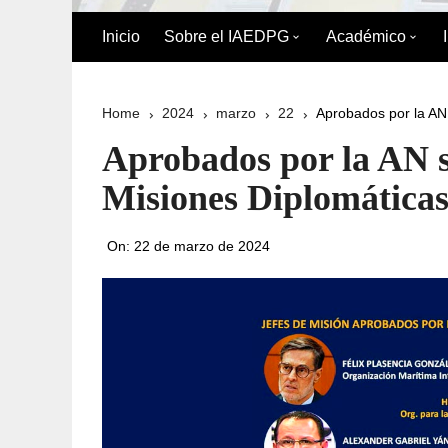
Inicio
Sobre el IAEDPG
Académico
Biografía de Pedro Gual
División Acad
Home
2024
marzo
22
Aprobados por la AN
Historia
Oferta Académ
Aprobados por la AN s
Organigrama
Reglamento de
Misiones Diplomática
Postgrado
Directorio del IAEDPG
On:
22 de marzo de 2024
Misión y Visión
Principios y Valores
Normativa Interna
Naturaleza Jurídica del
IAEDPG