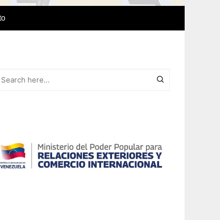
to
e Idiomas
a
r el IAEDPG
lización
ódicas del
Revista Síntesis
ncia
Colaboraciones de nuestro
cuerpo docente
Otras colaboraciones