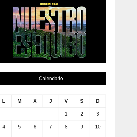
Calendario
L
M
X
J
V
S
D
1
2
3
4
5
6
7
8
9
10