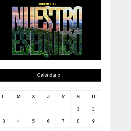
Calendario
L
M
X
J
V
S
D
1
2
3
4
5
6
7
8
9