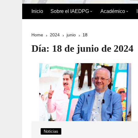
Inicio
Sobre el IAEDPG
Académico
Biografía de Pedro Gual
División Acad
Home
2024
junio
18
Historia
Oferta Académ
Día:
18 de junio de 2024
Organigrama
Reglamento de
Postgrado
Directorio del IAEDPG
Misión y Visión
Principios y Valores
Normativa Interna
Naturaleza Jurídica del
Noticias
IAEDPG