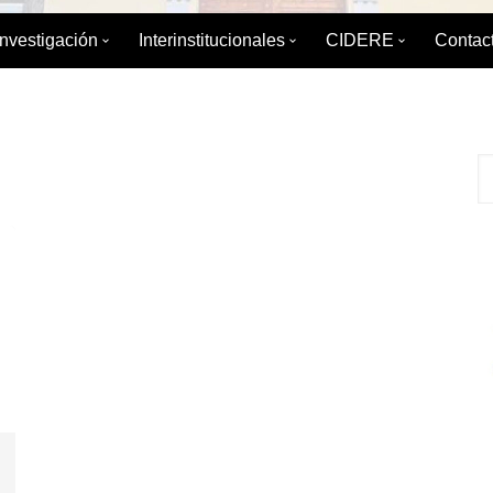
Investigación
Interinstitucionales
CIDERE
Contac
émica
División de Investigación
División de Relaciones
Sobre el CIDERE
Interinstitucionales y Extensión
ica
Boletín de Coyuntura
Postgrado
Servicio Integral d
Maestrí
Internacional
 Estudios de
Diplomados
Libros editados po
Especia
Boletín para el Debate Político
Publicaciones Peri
IAEDPG
Tesis del IAEDPG
Material de Refere
Enlaces de interés