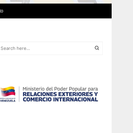
to
e Idiomas
a
r el IAEDPG
lización
ódicas del
Revista Síntesis
ncia
Colaboraciones de nuestro
cuerpo docente
Otras colaboraciones