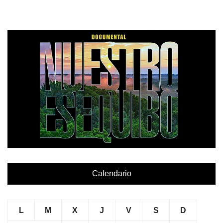
Calendario
L
M
X
J
V
S
D