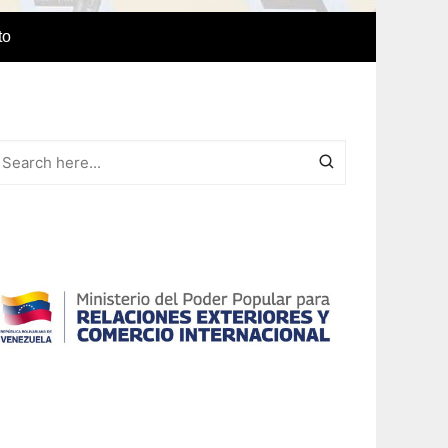
to
e Idiomas
a
r el IAEDPG
lización
ódicas del
Revista Síntesis
ncia
Colaboraciones de nuestro
cuerpo docente
Otras colaboraciones