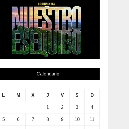
Calendario
L
M
X
J
V
S
D
1
2
3
4
5
6
7
8
9
10
11