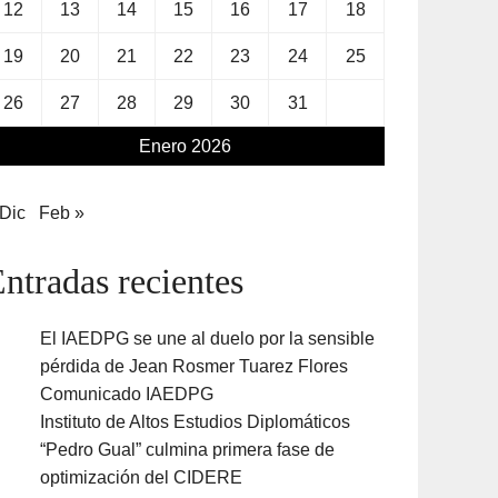
12
13
14
15
16
17
18
19
20
21
22
23
24
25
26
27
28
29
30
31
Enero 2026
 Dic
Feb »
ntradas recientes
El IAEDPG se une al duelo por la sensible
pérdida de Jean Rosmer Tuarez Flores
Comunicado IAEDPG
Instituto de Altos Estudios Diplomáticos
“Pedro Gual” culmina primera fase de
optimización del CIDERE