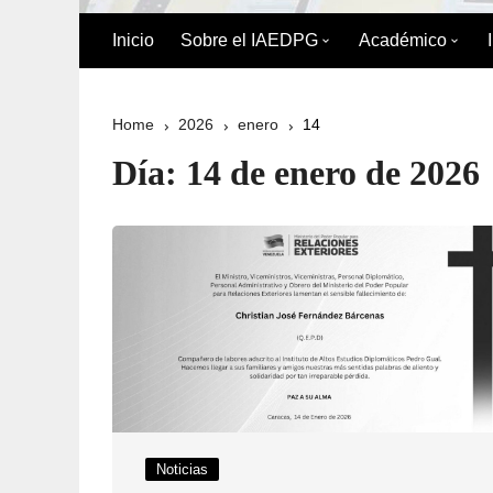
Inicio
Sobre el IAEDPG
Académico
Biografía de Pedro Gual
División Acad
Home
2026
enero
14
Historia
Oferta Académ
Día:
14 de enero de 2026
Organigrama
Reglamento de
Postgrado
Directorio del IAEDPG
Misión y Visión
Principios y Valores
Normativa Interna
Naturaleza Jurídica del
Noticias
IAEDPG