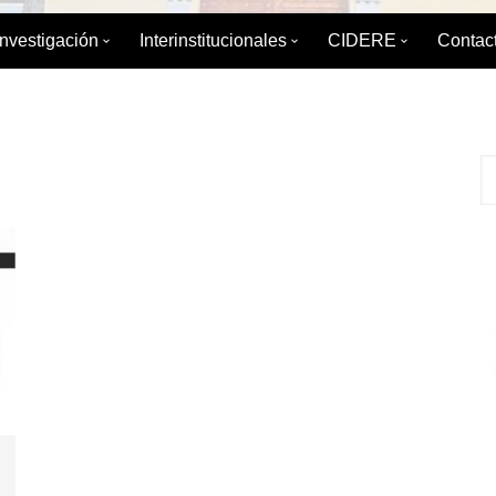
Investigación
Interinstitucionales
CIDERE
Contac
émica
División de Investigación
División de Relaciones
Sobre el CIDERE
Interinstitucionales y Extensión
ica
Boletín de Coyuntura
Postgrado
Servicio Integral d
Maestrí
Internacional
 Estudios de
Diplomados
Libros editados po
Especia
Boletín para el Debate Político
Publicaciones Peri
IAEDPG
Tesis del IAEDPG
Material de Refere
Enlaces de interés