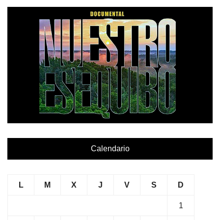
Calendario
L
M
X
J
V
S
D
1