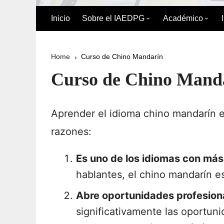
Inicio
Sobre el IAEDPG
Académico
Biografía de Pedro Gual
División Acad
Home
Curso de Chino Mandarín
Historia
Oferta Académ
Curso de Chino Mand
Organigrama
Reglamento de
Postgrado
Aprender el idioma chino mandarín 
Directorio del IAEDPG
razones:
Misión y Visión
Es uno de los idiomas con más
Principios y Valores
hablantes, el chino mandarín e
Normativa Interna
Abre oportunidades profesion
Naturaleza Jurídica del
significativamente las oportun
IAEDPG