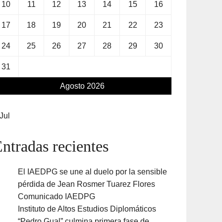
10
11
12
13
14
15
16
17
18
19
20
21
22
23
24
25
26
27
28
29
30
31
Agosto 2026
Jul
ntradas recientes
El IAEDPG se une al duelo por la sensible
pérdida de Jean Rosmer Tuarez Flores
Comunicado IAEDPG
Instituto de Altos Estudios Diplomáticos
“Pedro Gual” culmina primera fase de