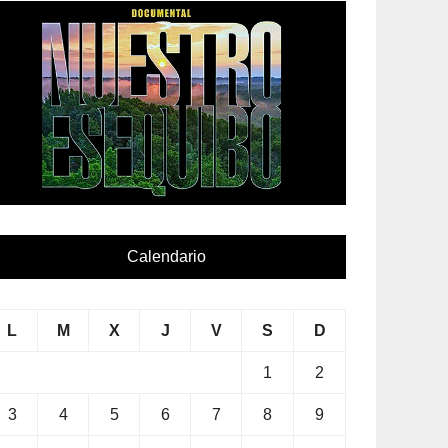
Calendario
L
M
X
J
V
S
D
1
2
3
4
5
6
7
8
9