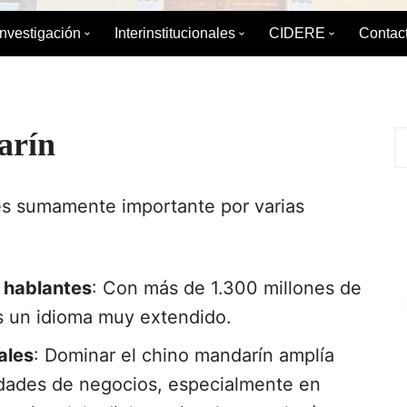
Investigación
Interinstitucionales
CIDERE
Contac
émica
División de Investigación
División de Relaciones
Sobre el CIDERE
Interinstitucionales y Extensión
ica
Boletín de Coyuntura
Postgrado
Servicio Integral d
Maestrí
arín
Internacional
 Estudios de
Diplomados
Libros editados po
Especia
Boletín para el Debate Político
es sumamente importante por varias
Publicaciones Peri
IAEDPG
Tesis del IAEDPG
 hablantes
: Con más de 1.300 millones de
Material de Refere
s un idioma muy extendido.
ales
: Dominar el chino mandarín amplía
Enlaces de interés
idades de negocios, especialmente en