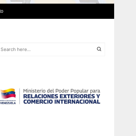
to
e Idiomas
a
r el IAEDPG
lización
ódicas del
Revista Síntesis
ncia
Colaboraciones de nuestro
cuerpo docente
Otras colaboraciones