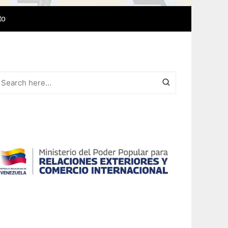
to
e Idiomas
a
r el IAEDPG
lización
ódicas del
Revista Síntesis
ncia
Colaboraciones de nuestro
cuerpo docente
Otras colaboraciones