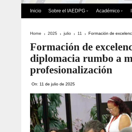
Inicio
Sobre el IAEDPG
Académico
Biografía de Pedro Gual
División Acad
Home
2025
julio
11
Formación de excelenci
Historia
Oferta Académ
Formación de excelenc
Organigrama
Reglamento de
diplomacia rumbo a m
Postgrado
profesionalización
Directorio del IAEDPG
Misión y Visión
On:
11 de julio de 2025
Principios y Valores
Normativa Interna
Naturaleza Jurídica del
IAEDPG