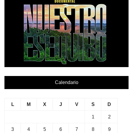
Calendario
L
M
X
J
V
S
D
1
2
3
4
5
6
7
8
9