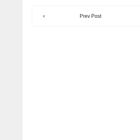
Navegación
Prev Post
de
entradas