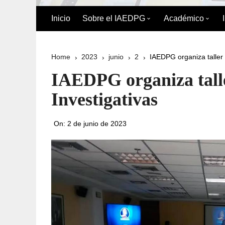
Inicio
Sobre el IAEDPG
Académico
Biografía de Pedro Gual
División Acad
Home
2023
junio
2
IAEDPG organiza taller
Historia
Oferta Académ
IAEDPG organiza tall
Organigrama
Reglamento de
Investigativas
Postgrado
Directorio del IAEDPG
On:
2 de junio de 2023
Misión y Visión
Principios y Valores
Normativa Interna
Naturaleza Jurídica del
IAEDPG