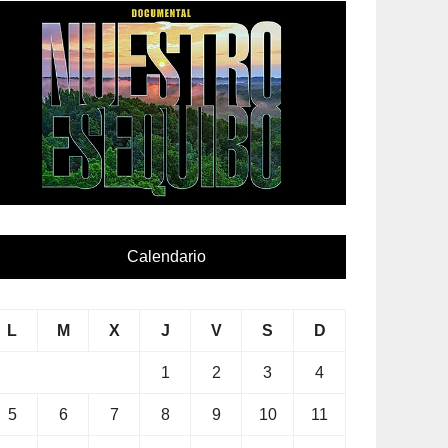
Calendario
L
M
X
J
V
S
D
1
2
3
4
5
6
7
8
9
10
11