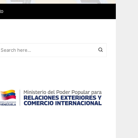
to
e Idiomas
a
r el IAEDPG
lización
ódicas del
Revista Síntesis
ncia
Colaboraciones de nuestro
cuerpo docente
Otras colaboraciones