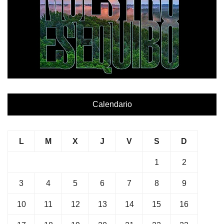
Calendario
L
M
X
J
V
S
D
1
2
3
4
5
6
7
8
9
10
11
12
13
14
15
16