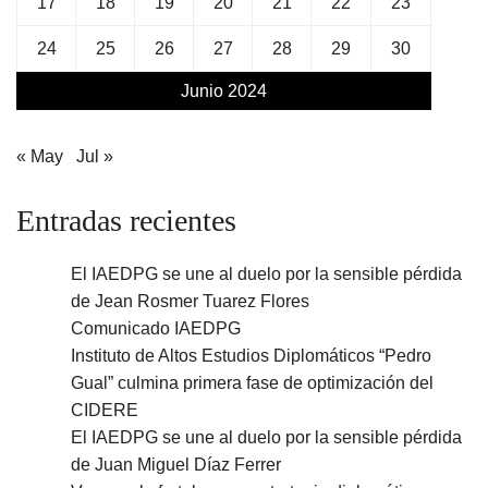
17
18
19
20
21
22
23
24
25
26
27
28
29
30
Junio 2024
« May
Jul »
Entradas recientes
El IAEDPG se une al duelo por la sensible pérdida
de Jean Rosmer Tuarez Flores
Comunicado IAEDPG
Instituto de Altos Estudios Diplomáticos “Pedro
Gual” culmina primera fase de optimización del
CIDERE
El IAEDPG se une al duelo por la sensible pérdida
de Juan Miguel Díaz Ferrer