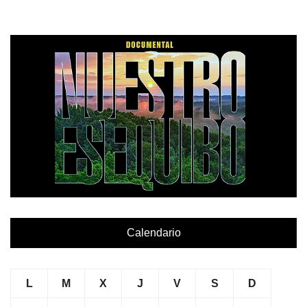
Calendario
L
M
X
J
V
S
D