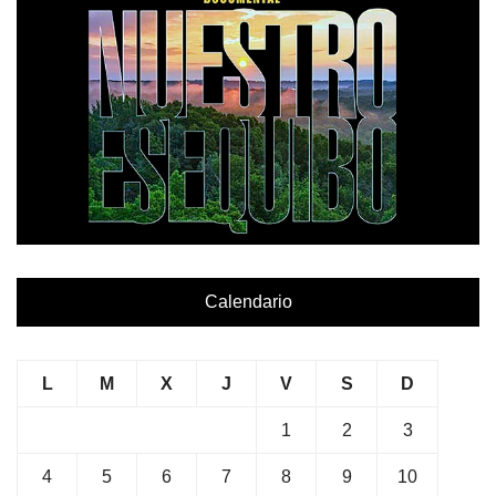
Calendario
L
M
X
J
V
S
D
1
2
3
4
5
6
7
8
9
10