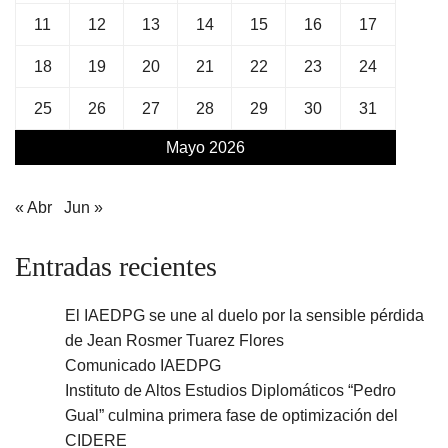
11
12
13
14
15
16
17
18
19
20
21
22
23
24
25
26
27
28
29
30
31
Mayo 2026
« Abr
Jun »
Entradas recientes
El IAEDPG se une al duelo por la sensible pérdida
de Jean Rosmer Tuarez Flores
Comunicado IAEDPG
Instituto de Altos Estudios Diplomáticos “Pedro
Gual” culmina primera fase de optimización del
CIDERE