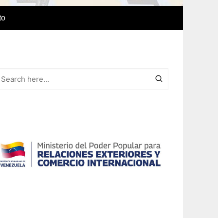
to
e Idiomas
a
r el IAEDPG
lización
ódicas del
Revista Síntesis
ncia
Colaboraciones de nuestro
cuerpo docente
Otras colaboraciones