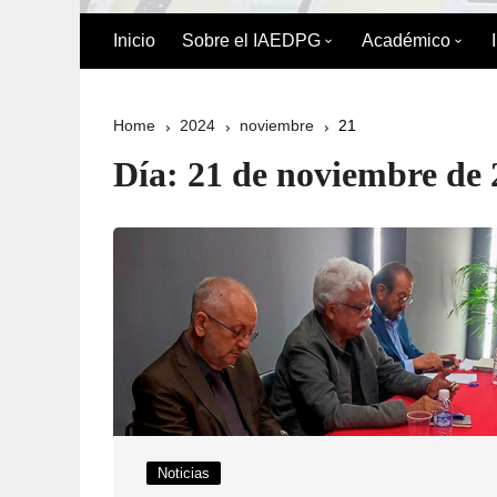
Inicio
Sobre el IAEDPG
Académico
Biografía de Pedro Gual
División Acad
Home
2024
noviembre
21
Historia
Oferta Académ
Día:
21 de noviembre de 
Organigrama
Reglamento de
Postgrado
Directorio del IAEDPG
Misión y Visión
Principios y Valores
Normativa Interna
Naturaleza Jurídica del
Noticias
IAEDPG