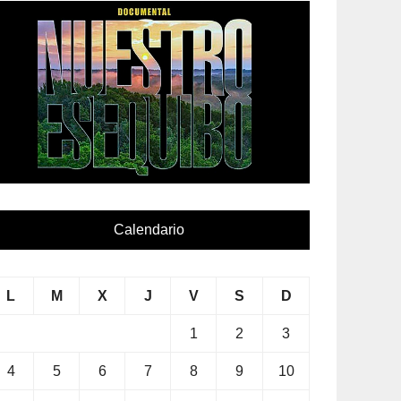
Calendario
L
M
X
J
V
S
D
1
2
3
4
5
6
7
8
9
10