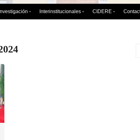
Investigación
Interinstitucionales
CIDERE
Contac
émica
División de Investigación
División de Relaciones
Sobre el CIDERE
Interinstitucionales y Extensión
ica
Boletín de Coyuntura
Postgrado
Servicio Integral d
Maestrí
2024
Internacional
 Estudios de
Diplomados
Libros editados po
Especia
Boletín para el Debate Político
Publicaciones Peri
IAEDPG
Tesis del IAEDPG
Material de Refere
Enlaces de interés