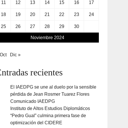
11
12
13
14
15
16
17
18
19
20
21
22
23
24
25
26
27
28
29
30
Noviembre 2024
 Oct
Dic »
ntradas recientes
El IAEDPG se une al duelo por la sensible
pérdida de Jean Rosmer Tuarez Flores
Comunicado IAEDPG
Instituto de Altos Estudios Diplomáticos
“Pedro Gual” culmina primera fase de
optimización del CIDERE