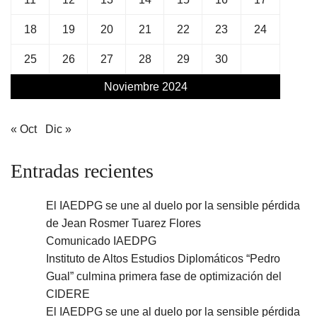
18
19
20
21
22
23
24
25
26
27
28
29
30
Noviembre 2024
« Oct
Dic »
Entradas recientes
El IAEDPG se une al duelo por la sensible pérdida
de Jean Rosmer Tuarez Flores
Comunicado IAEDPG
Instituto de Altos Estudios Diplomáticos “Pedro
Gual” culmina primera fase de optimización del
CIDERE
El IAEDPG se une al duelo por la sensible pérdida