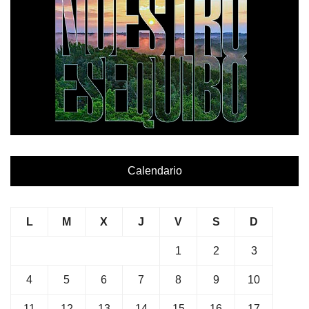
Calendario
L
M
X
J
V
S
D
1
2
3
4
5
6
7
8
9
10
11
12
13
14
15
16
17