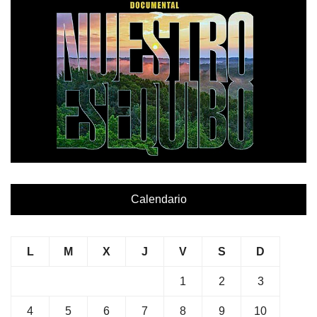
Calendario
L
M
X
J
V
S
D
1
2
3
4
5
6
7
8
9
10