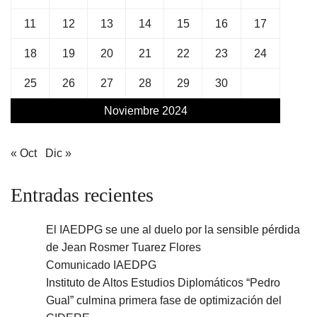
11
12
13
14
15
16
17
18
19
20
21
22
23
24
25
26
27
28
29
30
Noviembre 2024
« Oct
Dic »
Entradas recientes
El IAEDPG se une al duelo por la sensible pérdida
de Jean Rosmer Tuarez Flores
Comunicado IAEDPG
Instituto de Altos Estudios Diplomáticos “Pedro
Gual” culmina primera fase de optimización del