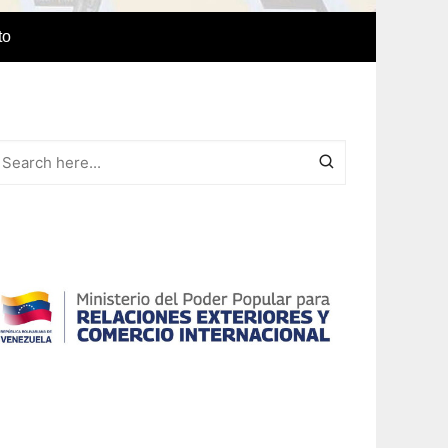
to
e Idiomas
a
r el IAEDPG
lización
ódicas del
Revista Síntesis
ncia
Colaboraciones de nuestro
cuerpo docente
Otras colaboraciones