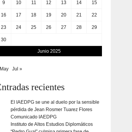
9
10
11
12
13
14
15
16
17
18
19
20
21
22
23
24
25
26
27
28
29
30
Junio 2025
 May
Jul »
ntradas recientes
El IAEDPG se une al duelo por la sensible
pérdida de Jean Rosmer Tuarez Flores
Comunicado IAEDPG
Instituto de Altos Estudios Diplomáticos
“Pedro Gual” culmina primera fase de