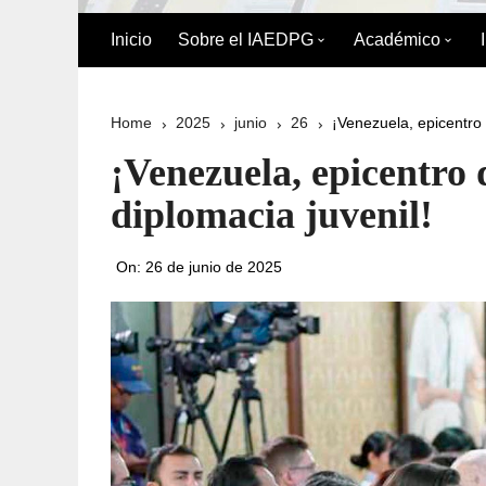
Inicio
Sobre el IAEDPG
Académico
Biografía de Pedro Gual
División Acad
Home
2025
junio
26
¡Venezuela, epicentro 
Historia
Oferta Académ
¡Venezuela, epicentro 
Organigrama
Reglamento de
diplomacia juvenil!
Postgrado
Directorio del IAEDPG
On:
26 de junio de 2025
Misión y Visión
Principios y Valores
Normativa Interna
Naturaleza Jurídica del
IAEDPG