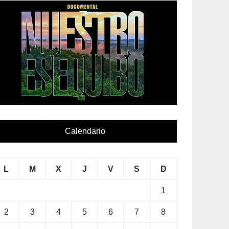
Calendario
L
M
X
J
V
S
D
1
2
3
4
5
6
7
8