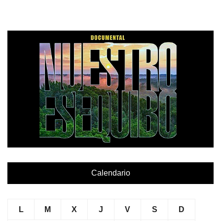
Calendario
L
M
X
J
V
S
D