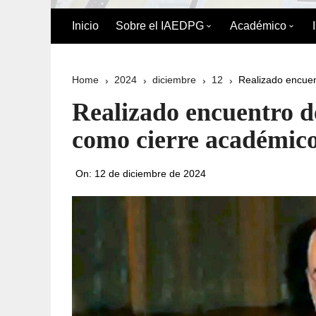
Inicio
Sobre el IAEDPG
Académico
Biografía de Pedro Gual
División Acad
Home
2024
diciembre
12
Realizado encuen
Historia
Oferta Académ
Realizado encuentro 
Organigrama
Reglamento de
como cierre académic
Postgrado
Directorio del IAEDPG
On:
12 de diciembre de 2024
Misión y Visión
Principios y Valores
Normativa Interna
Naturaleza Jurídica del
IAEDPG