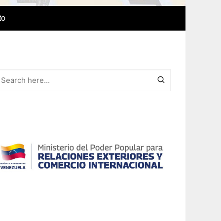
to
e Idiomas
a
r el IAEDPG
lización
ódicas del
Revista Síntesis
ncia
Colaboraciones de nuestro
cuerpo docente
Otras colaboraciones