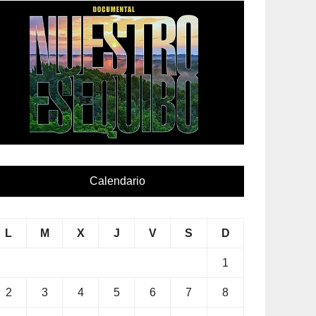
Calendario
L
M
X
J
V
S
D
1
2
3
4
5
6
7
8