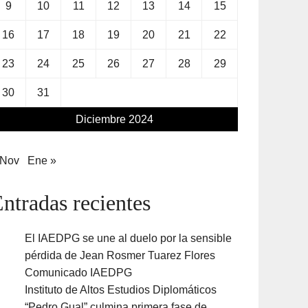
9
10
11
12
13
14
15
16
17
18
19
20
21
22
23
24
25
26
27
28
29
30
31
Diciembre 2024
 Nov
Ene »
ntradas recientes
El IAEDPG se une al duelo por la sensible
pérdida de Jean Rosmer Tuarez Flores
Comunicado IAEDPG
Instituto de Altos Estudios Diplomáticos
“Pedro Gual” culmina primera fase de