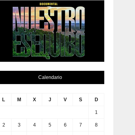
Calendario
L
M
X
J
V
S
D
1
2
3
4
5
6
7
8