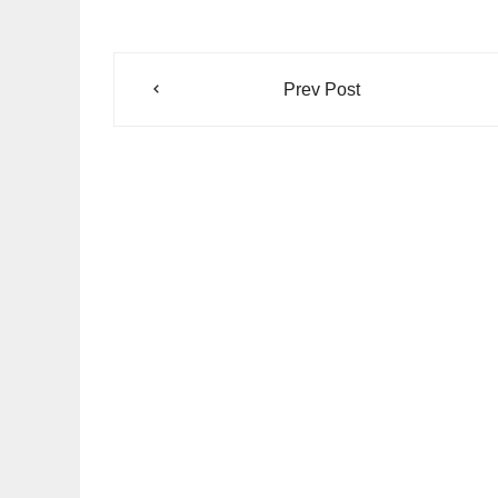
Navegación
Prev Post
de
entradas