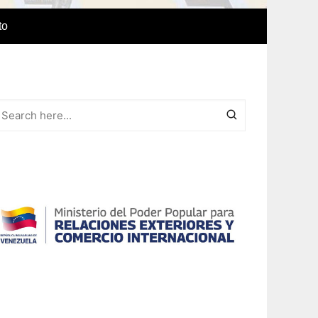
to
e Idiomas
a
r el IAEDPG
lización
ódicas del
Revista Síntesis
ncia
Colaboraciones de nuestro
cuerpo docente
Otras colaboraciones