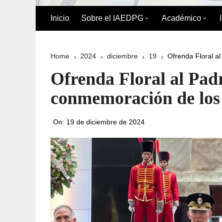
Inicio
Sobre el IAEDPG
Académico
Biografía de Pedro Gual
División Acad
Home
2024
diciembre
19
Ofrenda Floral a
Historia
Oferta Académ
Ofrenda Floral al Padr
Organigrama
Reglamento de
conmemoración de los 
Postgrado
Directorio del IAEDPG
On:
19 de diciembre de 2024
Misión y Visión
Principios y Valores
Normativa Interna
Naturaleza Jurídica del
IAEDPG