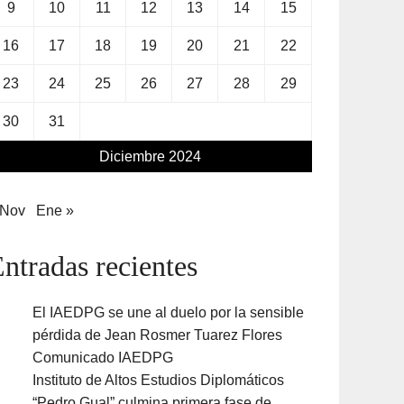
9
10
11
12
13
14
15
16
17
18
19
20
21
22
23
24
25
26
27
28
29
30
31
Diciembre 2024
 Nov
Ene »
ntradas recientes
El IAEDPG se une al duelo por la sensible
pérdida de Jean Rosmer Tuarez Flores
Comunicado IAEDPG
Instituto de Altos Estudios Diplomáticos
“Pedro Gual” culmina primera fase de