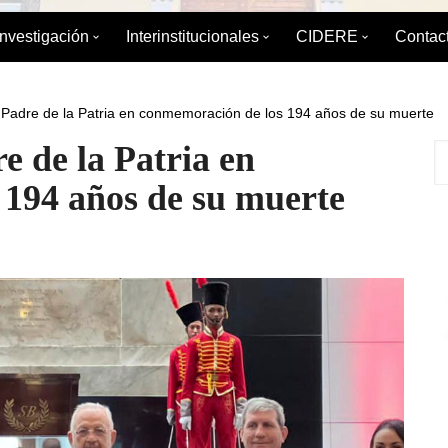
Investigación
Interinstitucionales
CIDERE
Contac
émica
División de Investigación
División de Relaciones
Sobre el CIDERE
Interinstitucionales y Extensión
l Padre de la Patria en conmemoración de los 194 años de su muerte
ica
Boletín de Coyuntura
Postgrado
Servicio Integral d
Maestrí
e de la Patria en
Internacional
 Estudios de
Diplomados
Libros editados po
Especia
194 años de su muerte
Boletín para el Debate Político
Publicaciones Peri
IAEDPG
Tesis del IAEDPG
Material de Refere
Enlaces de interés