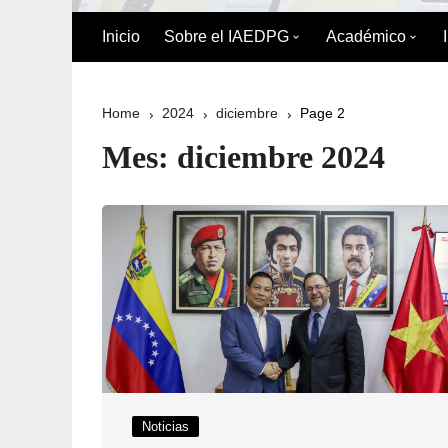
Inicio
Sobre el IAEDPG
Académico
Biografía de Pedro Gual
División Acad
Home
2024
diciembre
Page 2
Historia
Oferta Académ
Mes:
diciembre 2024
Organigrama
Reglamento de
Postgrado
Directorio del IAEDPG
Misión y Visión
Principios y Valores
Normativa Interna
Naturaleza Jurídica del
Noticias
IAEDPG