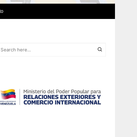
to
e Idiomas
a
r el IAEDPG
lización
ódicas del
Revista Síntesis
ncia
Colaboraciones de nuestro
cuerpo docente
Otras colaboraciones