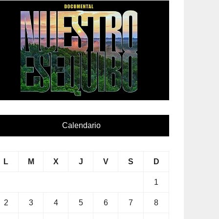
Calendario
L
M
X
J
V
S
D
1
2
3
4
5
6
7
8