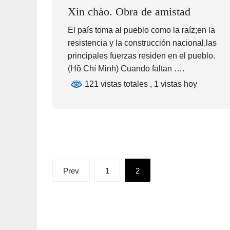
Xin chào. Obra de amistad
El país toma al pueblo como la raíz;en la
resistencia y la construcción nacional,las
principales fuerzas residen en el pueblo.
(Hồ Chí Minh) Cuando faltan ….
121 vistas totales
, 1 vistas hoy
Posts
Prev
1
2
pagination