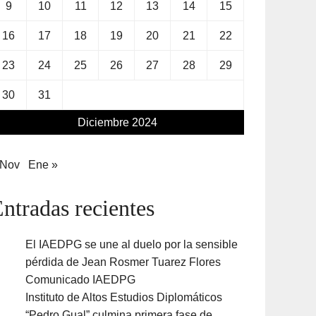
9
10
11
12
13
14
15
16
17
18
19
20
21
22
23
24
25
26
27
28
29
30
31
Diciembre 2024
 Nov
Ene »
ntradas recientes
El IAEDPG se une al duelo por la sensible
pérdida de Jean Rosmer Tuarez Flores
Comunicado IAEDPG
Instituto de Altos Estudios Diplomáticos
“Pedro Gual” culmina primera fase de