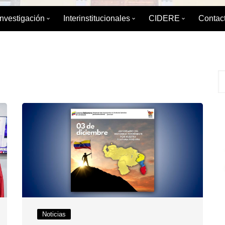
Investigación
Interinstitucionales
CIDERE
Contac
émica
División de Investigación
División de Relaciones
Sobre el CIDERE
Interinstitucionales y Extensión
ica
Boletín de Coyuntura
Postgrado
Servicio Integral d
Maestrí
Internacional
 Estudios de
Diplomados
Libros editados po
Especia
Boletín para el Debate Político
Publicaciones Peri
IAEDPG
Tesis del IAEDPG
Material de Refere
Enlaces de interés
Noticias