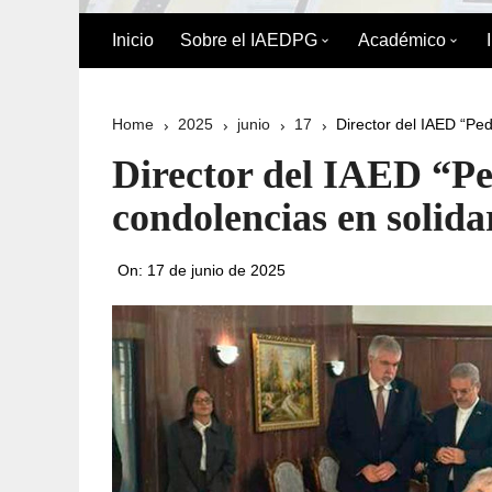
Inicio
Sobre el IAEDPG
Académico
Biografía de Pedro Gual
División Acad
Home
2025
junio
17
Director del IAED “Ped
Historia
Oferta Académ
Director del IAED “Pe
Organigrama
Reglamento de
condolencias en solida
Postgrado
Directorio del IAEDPG
On:
17 de junio de 2025
Misión y Visión
Principios y Valores
Normativa Interna
Naturaleza Jurídica del
IAEDPG