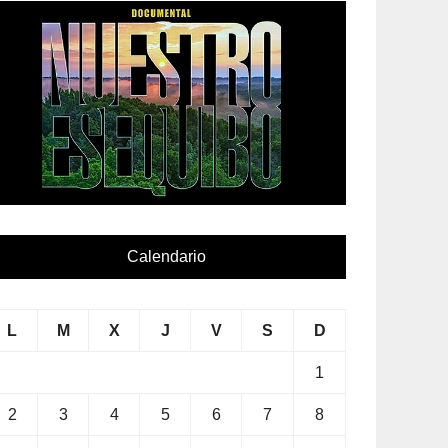
Calendario
L
M
X
J
V
S
D
1
2
3
4
5
6
7
8