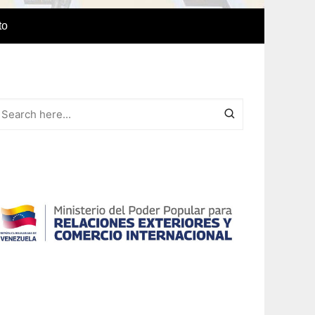
to
e Idiomas
a
r el IAEDPG
lización
ódicas del
Revista Síntesis
ncia
Colaboraciones de nuestro
cuerpo docente
Otras colaboraciones