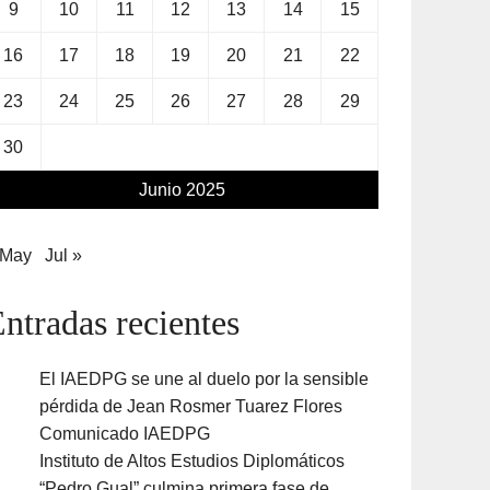
9
10
11
12
13
14
15
16
17
18
19
20
21
22
23
24
25
26
27
28
29
30
Junio 2025
 May
Jul »
ntradas recientes
El IAEDPG se une al duelo por la sensible
pérdida de Jean Rosmer Tuarez Flores
Comunicado IAEDPG
Instituto de Altos Estudios Diplomáticos
“Pedro Gual” culmina primera fase de