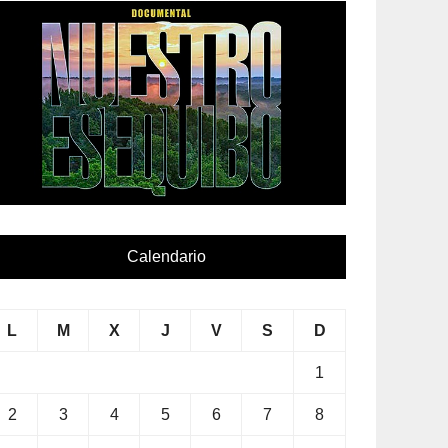
Calendario
L
M
X
J
V
S
D
1
2
3
4
5
6
7
8