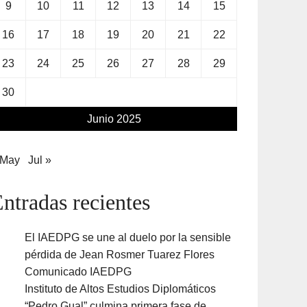
9
10
11
12
13
14
15
16
17
18
19
20
21
22
23
24
25
26
27
28
29
30
Junio 2025
 May
Jul »
ntradas recientes
El IAEDPG se une al duelo por la sensible
pérdida de Jean Rosmer Tuarez Flores
Comunicado IAEDPG
Instituto de Altos Estudios Diplomáticos
“Pedro Gual” culmina primera fase de