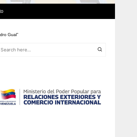
to
edro Gual”
e Idiomas
a
r el IAEDPG
lización
ódicas del
Revista Síntesis
ncia
Colaboraciones de nuestro
cuerpo docente
Otras colaboraciones