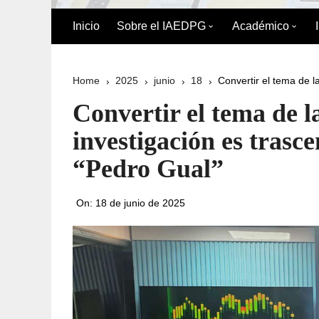
Inicio
Sobre el IAEDPG
Académico
Biografía de Pedro Gual
División Acad
Home
2025
junio
18
Convertir el tema de l
Historia
Oferta Académ
Convertir el tema de l
Organigrama
Reglamento de
investigación es trasc
Postgrado
“Pedro Gual”
Directorio del IAEDPG
Misión y Visión
On:
18 de junio de 2025
Principios y Valores
Normativa Interna
Naturaleza Jurídica del
IAEDPG