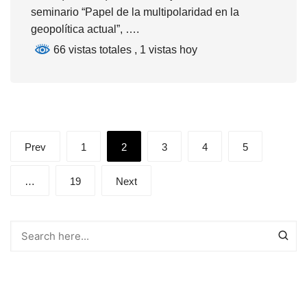
seminario “Papel de la multipolaridad en la
geopolítica actual”, ….
66 vistas totales
, 1 vistas hoy
Posts
Prev
1
2
3
4
5
pagination
…
19
Next