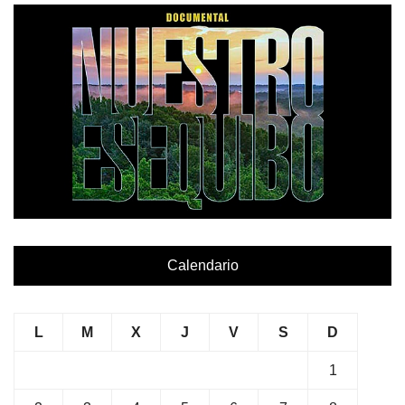
Calendario
L
M
X
J
V
S
D
1